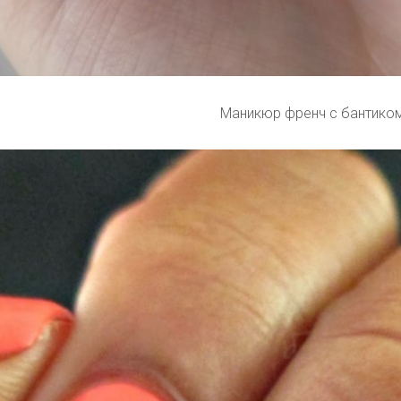
Маникюр френч с бантико