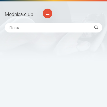
Modnica
.club