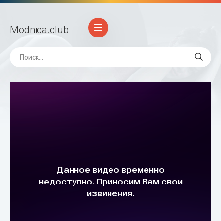
Modnica
.club