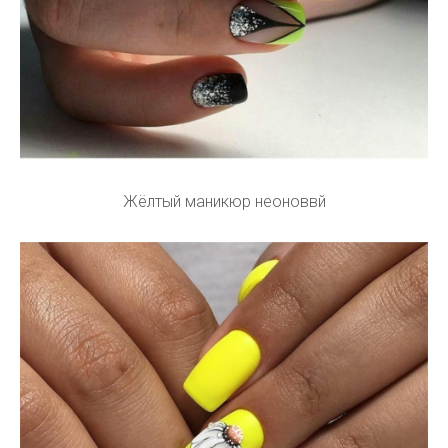
Жёлтый маникюр неоноввй