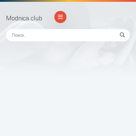
Modnica
.club