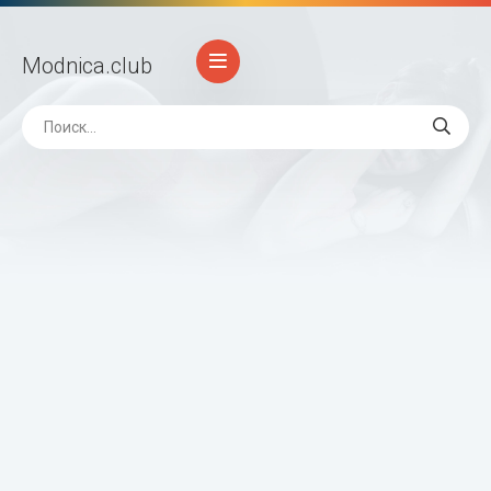
Modnica
.club