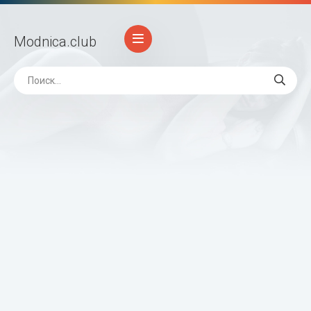
Modnica
.club