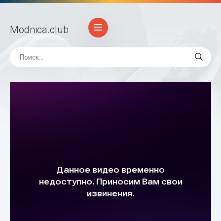
Modnica
.club