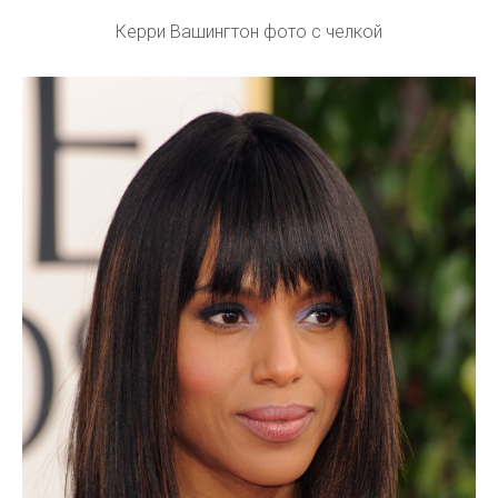
Керри Вашингтон фото с челкой