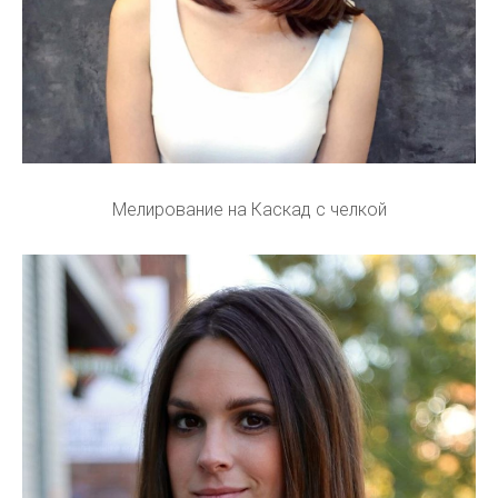
Мелирование на Каскад с челкой