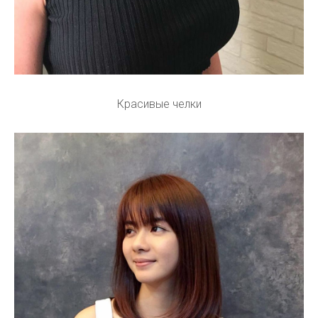
Красивые челки