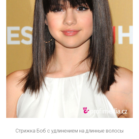
Стрижка Боб с удлинением на длинные волосы