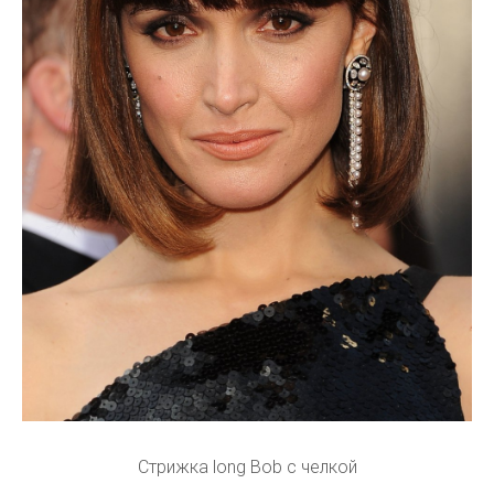
Стрижка long Bob с челкой