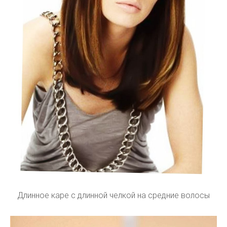
Длинное каре с длинной челкой на средние волосы