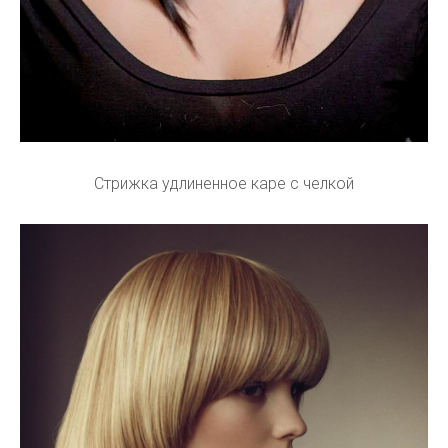
Стрижка удлиненное каре с челкой