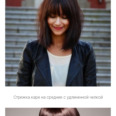
Стрижка каре на средние с удлиненной челкой