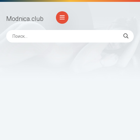
Modnica
.club