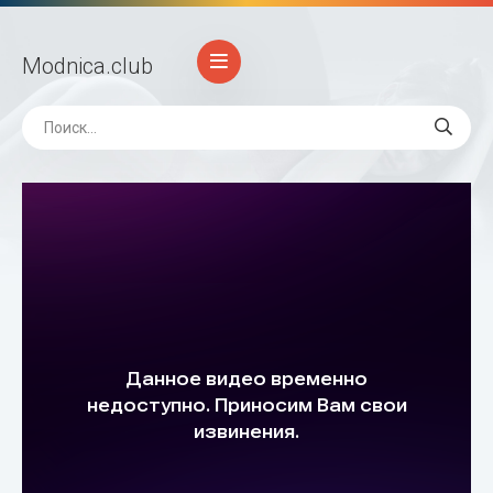
Modnica
.club