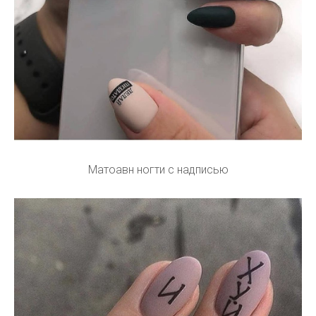
Матоавн ногти с надписью