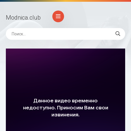
Modnica
.club