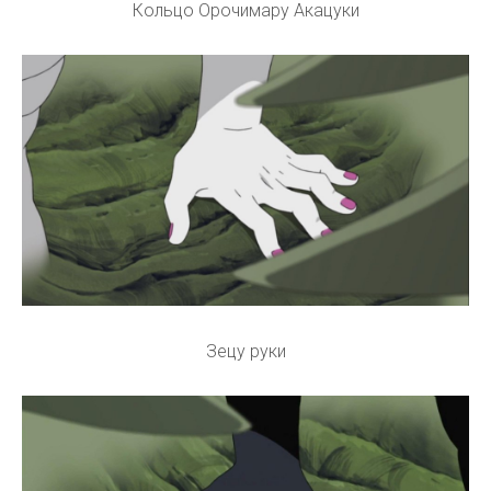
Кольцо Орочимару Акацуки
Зецу руки