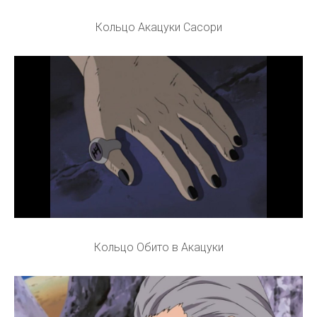
Кольцо Акацуки Сасори
Кольцо Обито в Акацуки