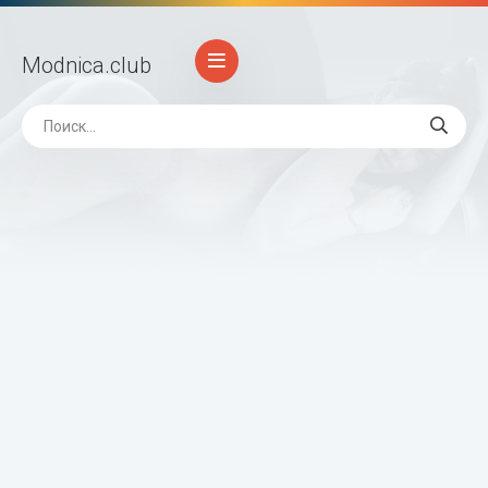
Modnica
.club