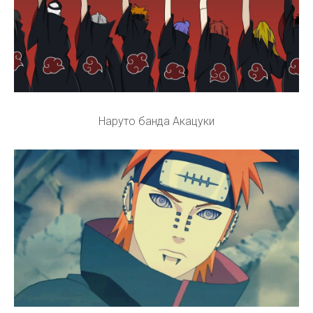
Наруто банда Акацуки