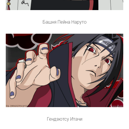
Башня Пейна Наруто
Гендзютсу Итачи