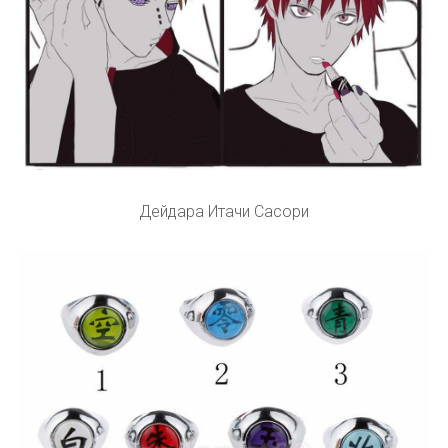
Дейдара Итачи Сасори