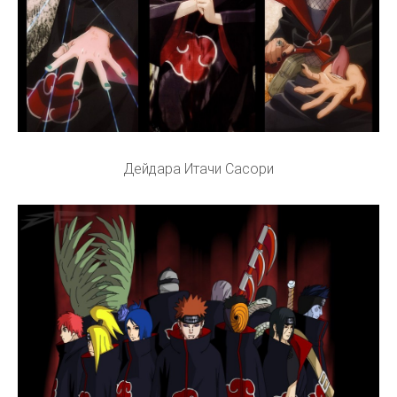
Дейдара Итачи Сасори