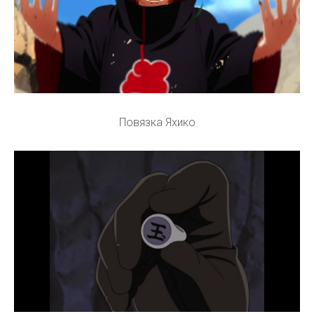
Повязка Яхико