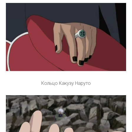
Кольцо Какузу Наруто