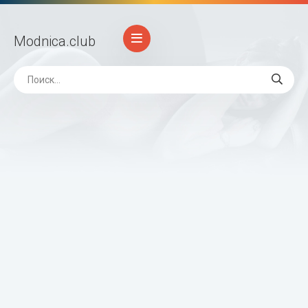
Modnica
.club