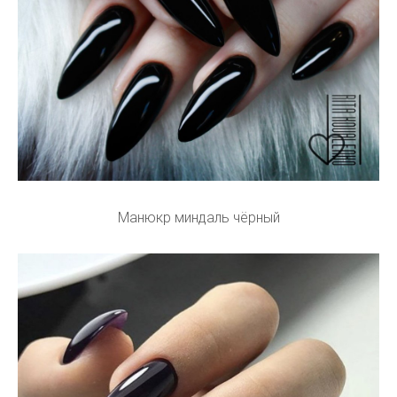
Манюкр миндаль чёрный