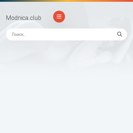
Modnica
.club