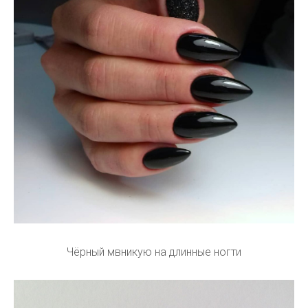
Чёрный мвникую на длинные ногти