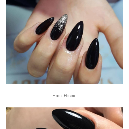
Блэк Нэилс