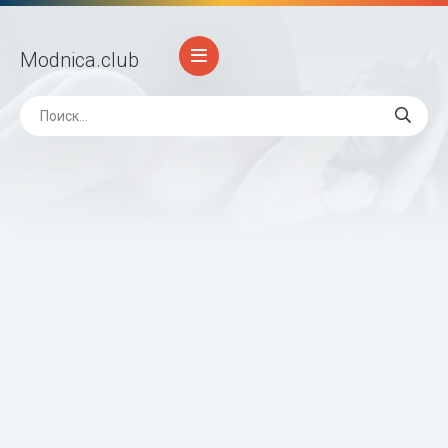
Modnica
.club