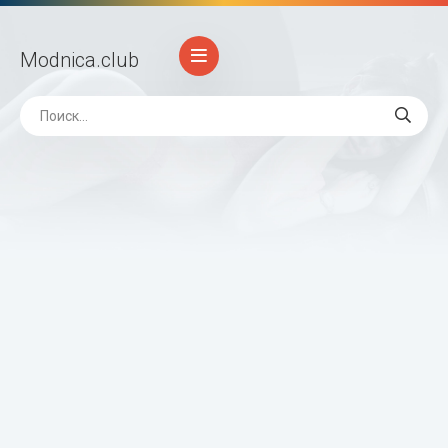
Modnica
.club