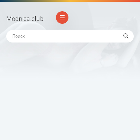
Modnica
.club