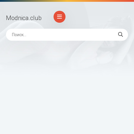
Modnica
.club