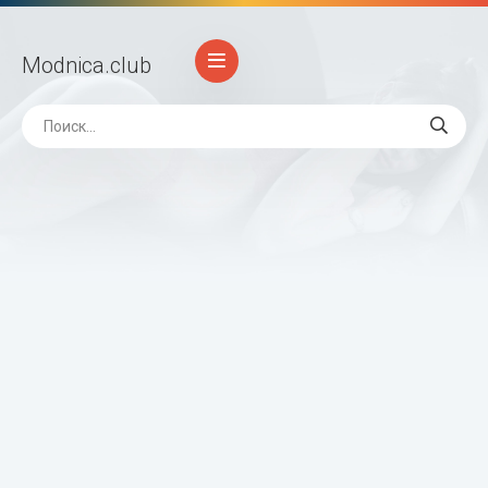
Modnica
.club