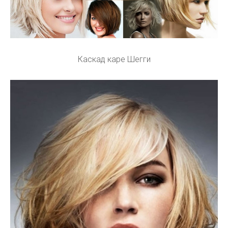
Каскад каре Шегги