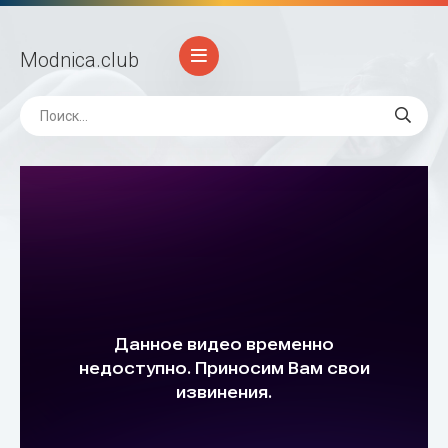
Modnica
.club