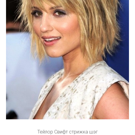
Тейлор Свифт стрижка шэг