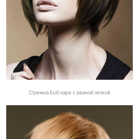
Стрижка Боб каре с рваной челкой