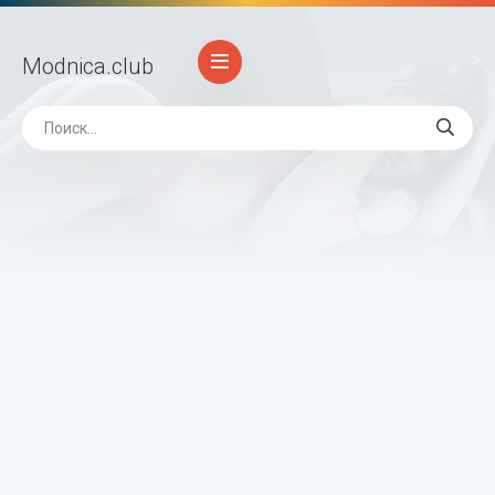
Modnica
.club