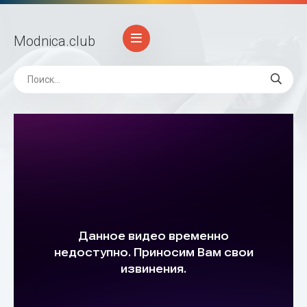
Modnica
.club