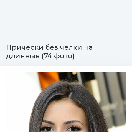
Прически без челки на
длинные (74 фото)