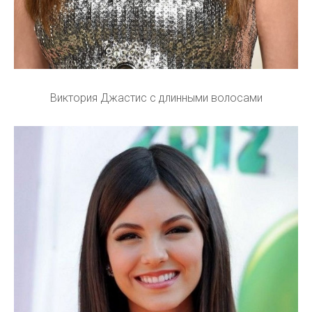
Виктория Джастис с длинными волосами