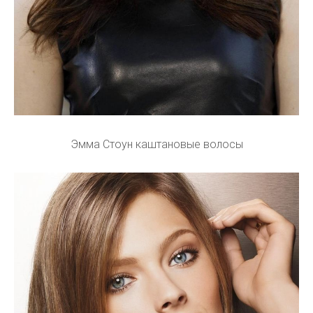
Эмма Стоун каштановые волосы