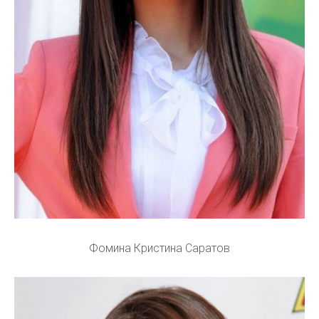
Фомина Кристина Саратов