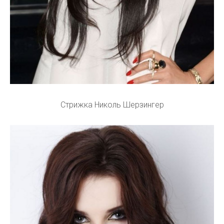
Стрижка Николь Шерзингер