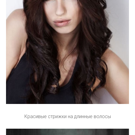
Красивые стрижки на длинные волосы