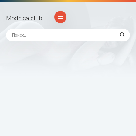
Modnica
.club