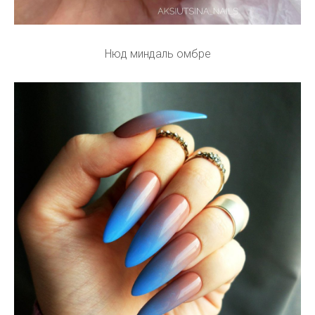
Нюд миндаль омбре