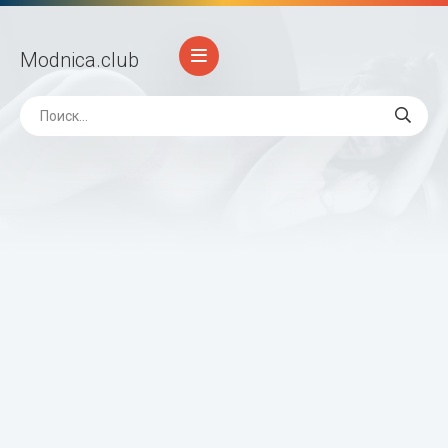
Modnica
.club