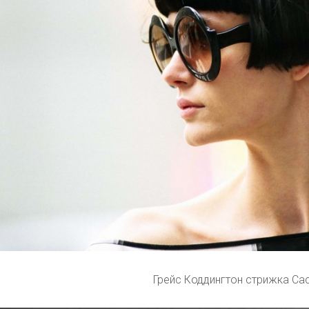
Грейс Коддингтон стрижка Са