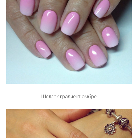
Шеллак градиент омбре