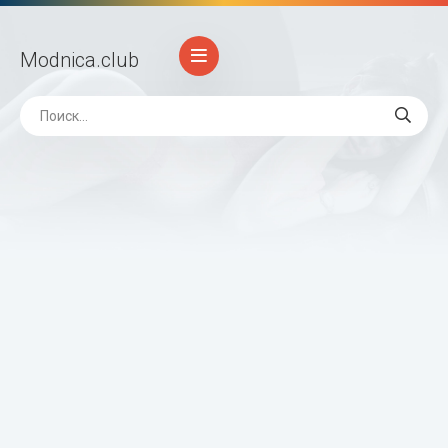
Modnica
.club