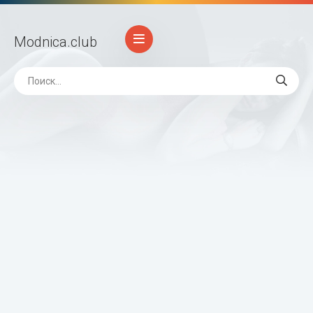
Modnica
.club