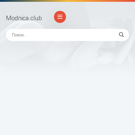
Modnica
.club