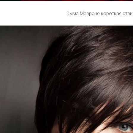
Эмма Марроне короткая стр