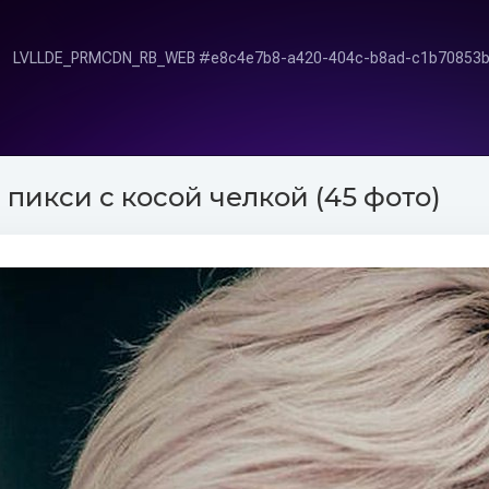
 пикси с косой челкой (45 фото)