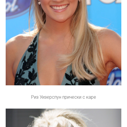
Риз Уизерспун прически с каре