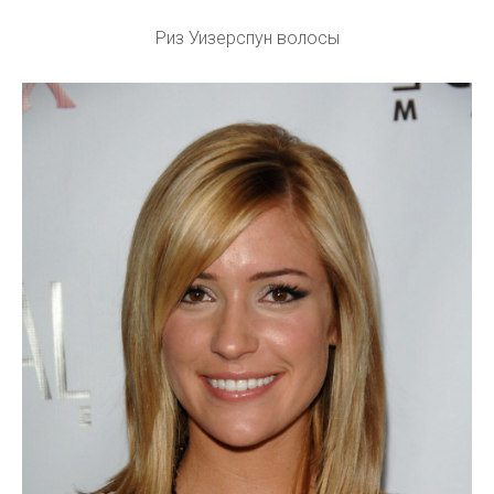
Риз Уизерспун волосы