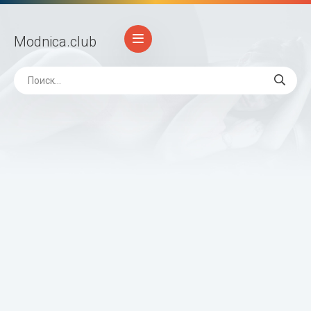
Modnica
.club