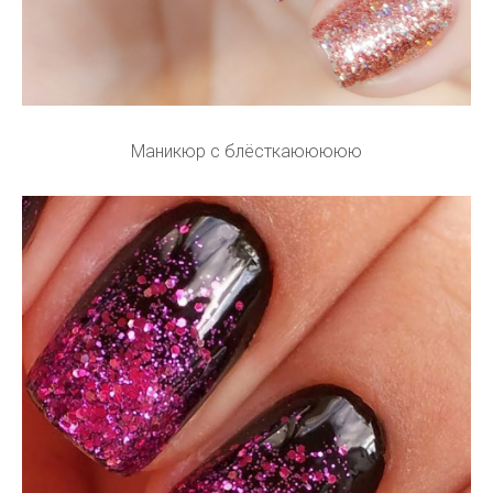
Маникюр с блёсткаююююю