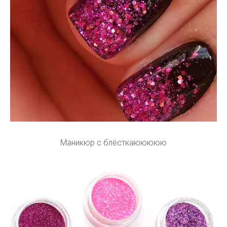
Маникюр с блёсткаююююю