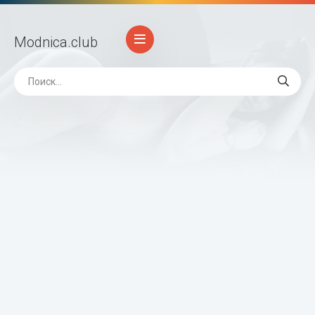
Modnica
.club