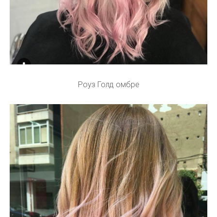
Роуз Голд омбре