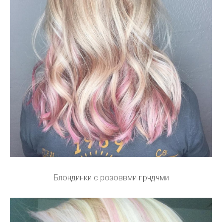
Блондинки с розоввми прчдчми