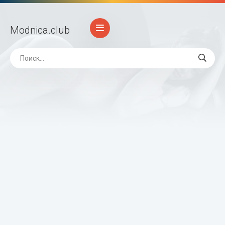
Modnica
.club