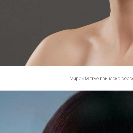
Мирей Матье прическа сесс