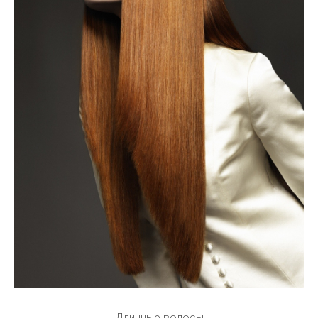
Длинные волосы