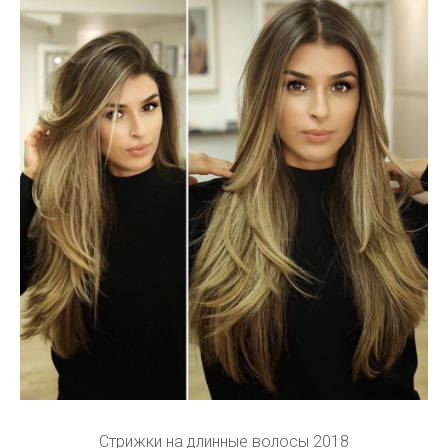
Стрижки на длинные волосы 2018