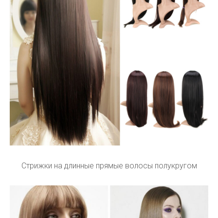
Стрижки на длинные прямые волосы полукругом