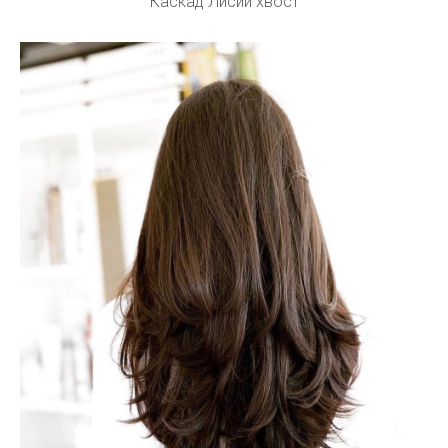
Каскад Лисий хвост