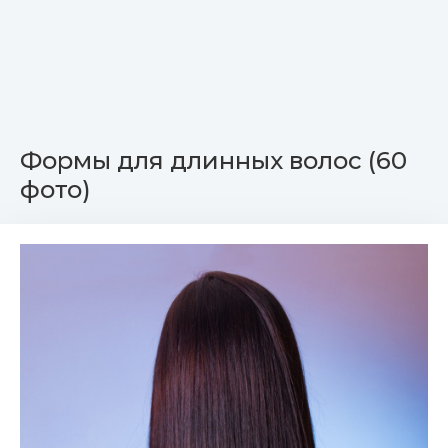
Формы для длинных волос (60
фото)