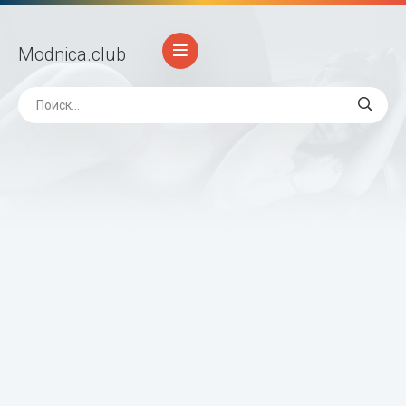
Modnica
.club