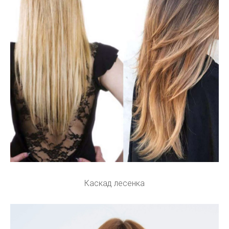
Каскад лесенка