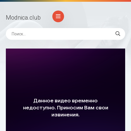
Modnica
.club