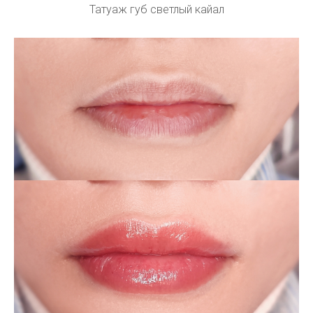
Татуаж губ светлый кайал