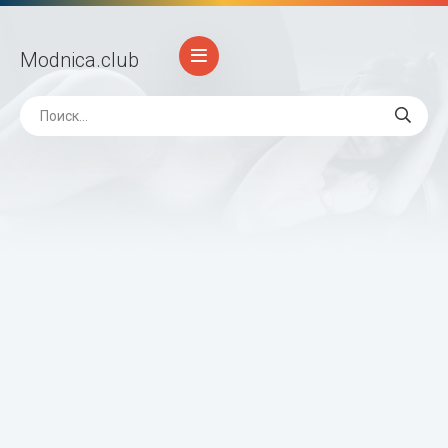
Modnica
.club