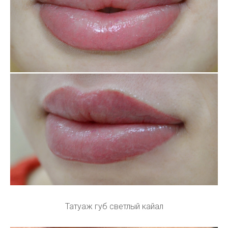
Татуаж губ светлый кайал