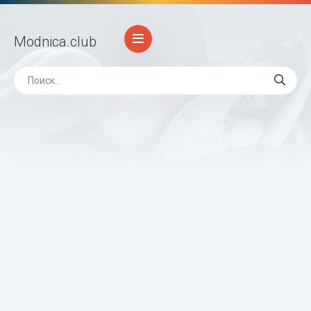
Modnica
.club