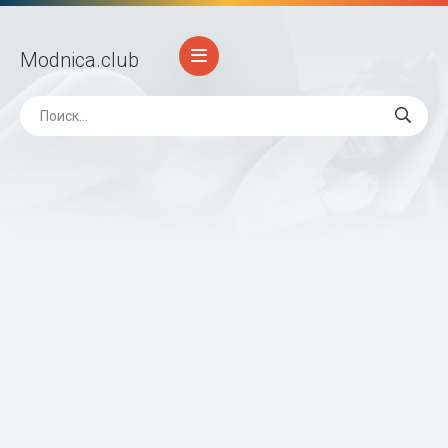
Modnica
.club