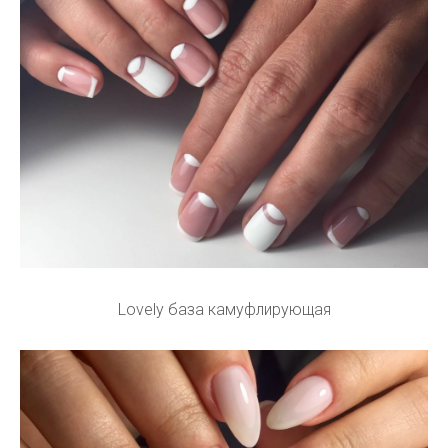
Lovely база камуфлирующая