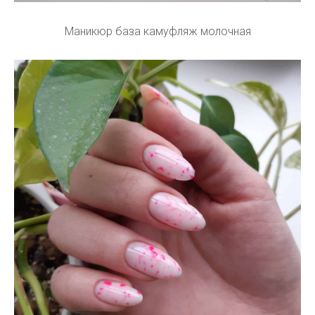
Маникюр база камуфляж молочная