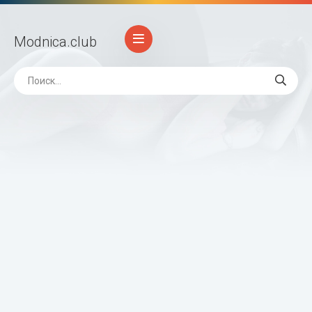
Modnica
.club