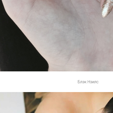
Блэк Нэилс