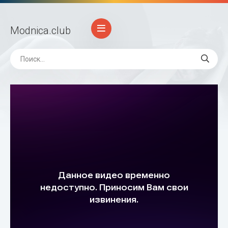
Modnica
.club