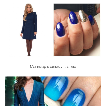
Маникюр к синему платью