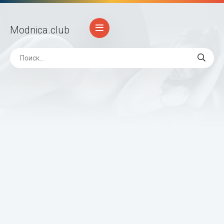
Modnica
.club