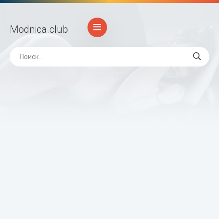
Modnica
.club