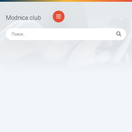
Modnica
.club