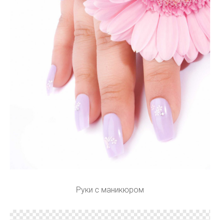
Руки с маникюром