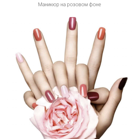
Маникюр на розовом фоне