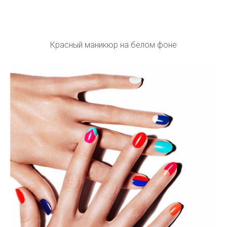
Красный маникюр на белом фоне