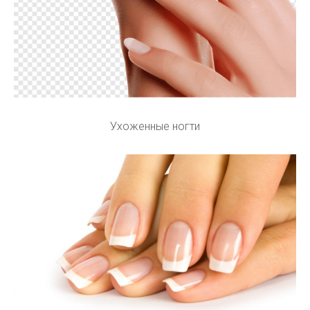
Ухоженные ногти