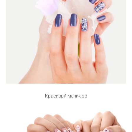
Красивый маникюр