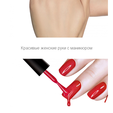
Красивые женские руки с маникюром