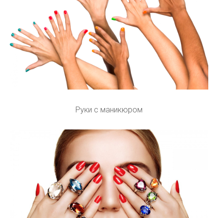
Руки с маникюром