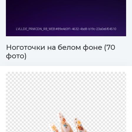
Ноготочки на белом фоне (70
фото)