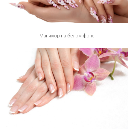
Маникюр на белом фоне