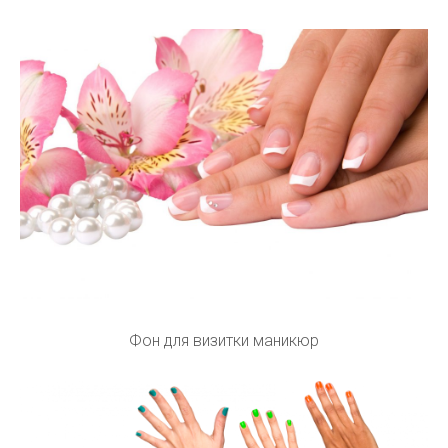
Фон для визитки маникюр