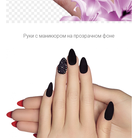
Руки с маникюром на прозрачном фоне