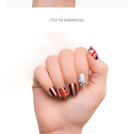
Ногти маникюр