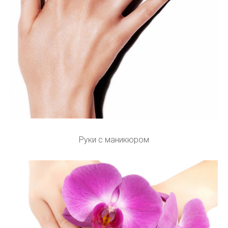
Руки с маникюром