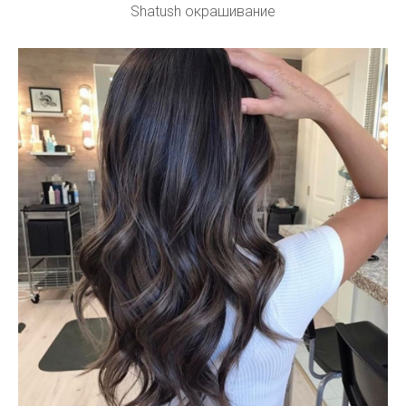
Shatush окрашивание