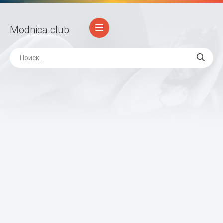
Modnica
.club