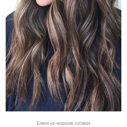
Блики на чернызв оломах