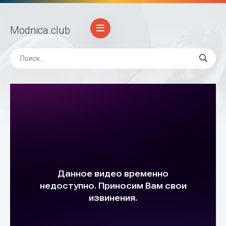
Modnica
.club