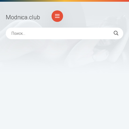
Modnica
.club