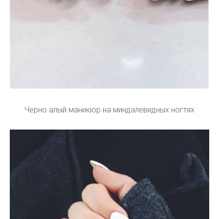
Черно алый маникюр на миндалевидных ногтях