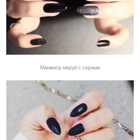
Маникюр меруй с серным