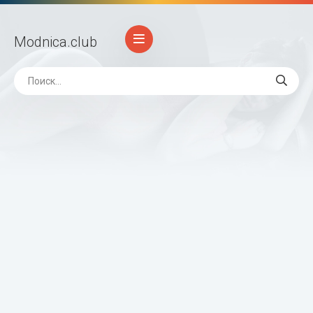
Modnica
.club